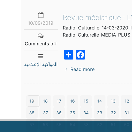
Revue médiatique : 
10/09/2019
Radio Culturelle 14-03-2020 
ديا بلوس Radio Culturelle MEDIA PLUS Leaders 22-09-2019
Comments off
Facebook
Share
المواكبة الإعلامية
Read more
19
18
17
16
15
14
13
12
38
37
36
35
34
33
32
31
57
56
55
54
53
52
51
50