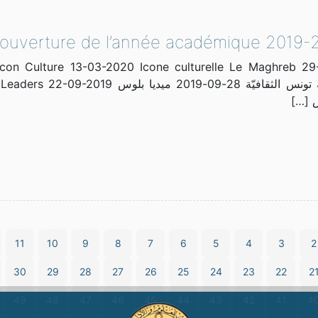
L’ouverture de l’année académique 2019
Icon Culture 13-03-2020 Icone culturelle Le Maghreb 2
Tap إذاعة تونس الثقافيّة 28-09-2019 مي
س […]
11
10
9
8
7
6
5
4
3
2
30
29
28
27
26
25
24
23
22
2
49
48
47
46
45
44
43
42
41
4