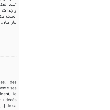
“بيت الحكم
والإبداعيّ
الحديثة:م
بيار منان، 
ces, des
sente ses
dent, le
 au décès
de sa […]