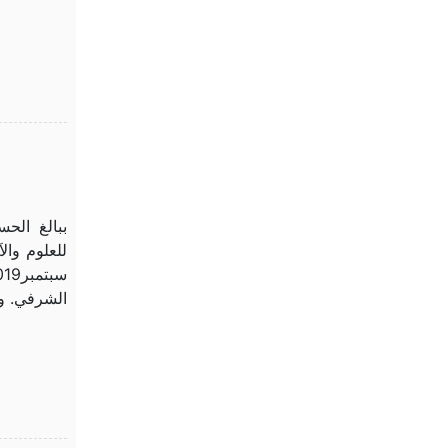
ببالغ الح
الشرفي. وب