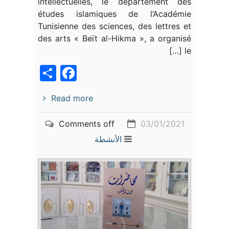
intellectuelles, le département des
études islamiques de l’Académie
Tunisienne des sciences, des lettres et
des arts « Beït al-Hikma », a organisé
le […]
acebook
Share
Read more
Comments off
03/01/2021
الأنشطة